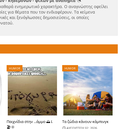
ν - κηδεμόνων - φίλων με αναπηρία
καθαρά ενημερωτικό χαρακτήρα. Ο αναγνώστης οφείλει
ίες για θέματα που τον ενδιαφέρουν. Τα κείμενα
ικές και ξενόγλωσσες δημοσιεύσεις, οι οποίες
υνατού.
HUMOR
HUMOR
Παιχνίδια στην ...άμμο 🌅⤹
Τα ζώδια κάνουν κάμπινγκ
🏖🌞
ΑΥΓΟΥΣΤΟΥ 02, 2026