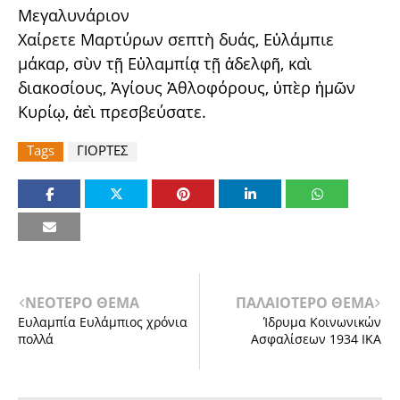
Μεγαλυνάριον
Χαίρετε Μαρτύρων σεπτὴ δυάς, Εὐλάμπιε
μάκαρ, σὺν τῇ Εὐλαμπίᾳ τῇ ἀδελφῆ, καὶ
διακοσίους, Ἁγίους Ἀθλοφόρους, ὑπὲρ ἡμῶν
Κυρίῳ, ἀεὶ πρεσβεύσατε.
Tags
ΓΙΟΡΤΕΣ
ΝΕΟΤΕΡΟ ΘΕΜΑ
ΠΑΛΑΙΟΤΕΡΟ ΘΕΜΑ
Ευλαμπία Ευλάμπιος χρόνια
Ίδρυμα Κοινωνικών
πολλά
Ασφαλίσεων 1934 ΙΚΑ