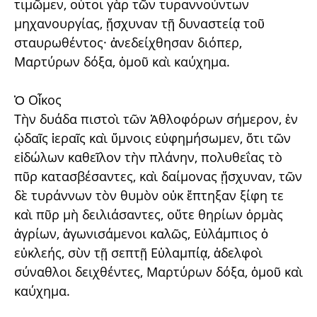
τιμῶμεν, οὗτοι γὰρ τῶν τυραννούντων
μηχανουργίας, ᾔσχυναν τῇ δυναστείᾳ τοῦ
σταυρωθέντος· ἀνεδείχθησαν διόπερ,
Μαρτύρων δόξα, ὁμοῦ καὶ καύχημα.
Ὁ Οἶκος
Τὴν δυάδα πιστοὶ τῶν Ἀθλοφόρων σήμερον, ἐν
ᾠδαῖς ἱεραῖς καὶ ὕμνοις εὐφημήσωμεν, ὅτι τῶν
εἰδώλων καθεῖλον τὴν πλάνην, πολυθεΐας τὸ
πῦρ κατασβέσαντες, καὶ δαίμονας ᾔσχυναν, τῶν
δὲ τυράννων τὸν θυμὸν οὐκ ἔπτηξαν ξίφη τε
καὶ πῦρ μὴ δειλιάσαντες, οὔτε θηρίων ὁρμὰς
ἀγρίων, ἀγωνισάμενοι καλῶς, Εὐλάμπιος ὁ
εὐκλεής, σὺν τῇ σεπτῇ Εὐλαμπίᾳ, ἀδελφοὶ
σύναθλοι δειχθέντες, Μαρτύρων δόξα, ὁμοῦ καὶ
καύχημα.