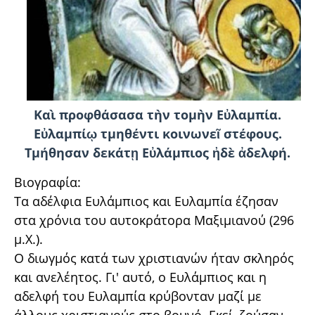
Καὶ προφθάσασα τὴν τομὴν Εὐλαμπία.
Εὐλαμπίῳ τμηθέντι κοινωνεῖ στέφους.
Τμήθησαν δεκάτῃ Εὐλάμπιος ἠδὲ ἀδελφή.
Βιογραφία:
Τα αδέλφια Ευλάμπιος και Ευλαμπία έζησαν
στα χρόνια του αυτοκράτορα Μαξιμιανού (296
μ.Χ.).
Ο διωγμός κατά των χριστιανών ήταν σκληρός
και ανελέητος. Γι' αυτό, ο Ευλάμπιος και η
αδελφή του Ευλαμπία κρύβονταν μαζί με
άλλους χριστιανούς στο βουνό. Εκεί, ζούσαν