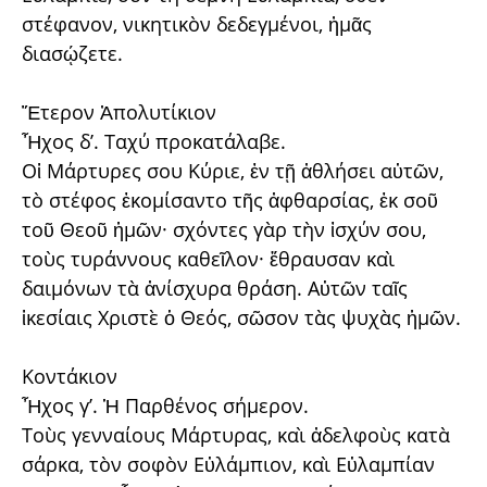
στέφανον, νικητικὸν δεδεγμένοι, ἠμᾶς
διασῴζετε.
Ἕτερον Ἀπολυτίκιον
Ἦχος δ’. Ταχύ προκατάλαβε.
Οἱ Μάρτυρες σου Κύριε, ἐν τῇ ἀθλήσει αὐτῶν,
τὸ στέφος ἐκομίσαντο τῆς ἀφθαρσίας, ἐκ σοῦ
τοῦ Θεοῦ ἡμῶν· σχόντες γὰρ τὴν ἰσχύν σου,
τοὺς τυράννους καθεῖλον· ἔθραυσαν καὶ
δαιμόνων τὰ ἀνίσχυρα θράση. Αὐτῶν ταῖς
ἱκεσίαις Χριστὲ ὁ Θεός, σῶσον τὰς ψυχὰς ἡμῶν.
Κοντάκιον
Ἦχος γ’. Ἡ Παρθένος σήμερον.
Τοὺς γενναίους Μάρτυρας, καὶ ἀδελφοὺς κατὰ
σάρκα, τὸν σοφὸν Εὐλάμπιον, καὶ Εὐλαμπίαν