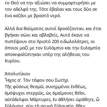
το Θεό να την αξιώσει να συμμαρτυρήσει με
τον αδελφό της. Τότε έβαλαν και τους δύο σε
ένα καζάνι με βραστό νερό.
Αλλά δια θαύματος αυτοί δροσίζονταν, και έτσι
βγήκαν σώοι και αβλαβείς. Αυτό έκανε να
πιστέψουν στο Χριστό 200 ειδωλολάτρες, οι
όποιοι μαζί με τον Ευλάμπιο και την Ευλαμπία
αποκεφαλίστηκαν υπέρ της αλήθειας του
Κυρίου.
Ἀπολυτίκιον
Ἦχος α’. Τὸν τάφον σου Σωτὴρ.
Τῆς φύσεως θεσμῶ, συνημμένοι ἐνθέως,
ὁμόψυχοι στερρῶς, ὡς ὀμαίμονες θεῖοι,
αὐτάδελφοι Μάρτυρες, ἐν ἀθλήσει ὠράθητε, ὦ
Εὐλάμπιε, σὺν τὴ σεμνὴ Εὐλαμπία, ὅθεν