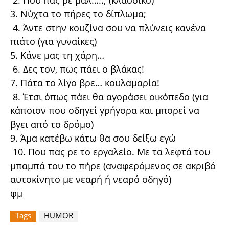
2. Που πας ρε
μαλ…
..; (κλασσικό)
3. Νύχτα το πήρες το δίπλωμα;
4. Άντε στην κουζίνα σου να πλύνεις κανένα
πιάτο (για γυναίκες)
5. Κάνε μας τη χάρη…
6. Δες τον, πως πάει ο βλάκας!
7.
Πάτα
το λίγο βρε…
κουλαμαρία
!
8. Έτσι όπως πάει θα αγοράσει οικόπεδο (για
κάποιον που οδηγεί γρήγορα και μπορεί να
βγει από το δρόμο)
9. Άμα κατέβω κάτω θα σου δείξω εγώ
10. Που πας ρε το εργαλείο. Με τα λεφτά του
μπαμπά του το πήρε (αναφερόμενος σε ακριβό
αυτοκίνητο με νεαρή ή νεαρό οδηγό)
φμ
Tags
HUMOR