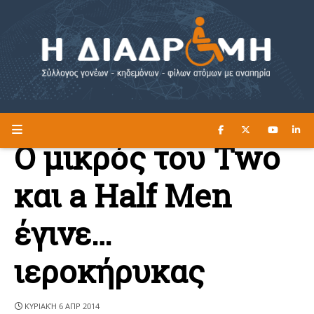
ΔΙΑΒΑΣΤΕ ΕΔΩ ►
Η ΔΙΑΔΡΟΜΗ
Ο μικρός του Two
και a Half Men
έγινε…
ιεροκήρυκας
ΚΥΡΙΑΚΉ 6 ΑΠΡ 2014