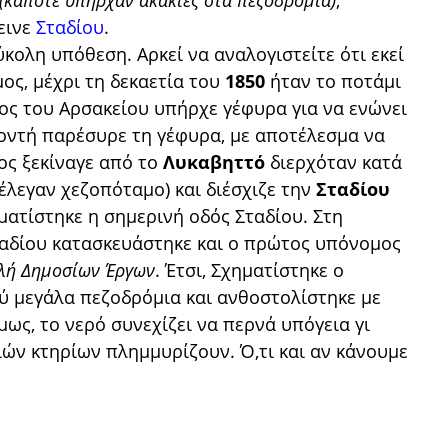
(κάποτε υπήρχαν ακακίες στα πεζοδρόμια)
,
εινε
Σταδίου
.
κολη υπόθεση. Αρκεί να αναλογιστείτε ότι εκεί
ς, μέχρι τη δεκαετία του
1850
ήταν το ποτάμι
ος του Αρσακείου υπήρχε γέφυρα για να ενώνει
οντή παρέσυρε τη γέφυρα, με αποτέλεσμα να
ος ξεκίναγε από το
Λυκαβηττό
διερχόταν κατά
έλεγαν χεζοπόταμο) και διέσχιζε την
Σταδίου
ματίστηκε η σημερινή οδός Σταδίου. Στη
ταδίου κατασκευάστηκε και ο πρώτος υπόνομος
λή Δημοσίων Έργων
. Έτσι, Σχηματίστηκε ο
ύ μεγάλα πεζοδρόμια και ανθοστολίστηκε με
ως, το νερό συνεχίζει να περνά υπόγεια γι
ιών κτηρίων πλημμυρίζουν. Ό,τι και αν κάνουμε