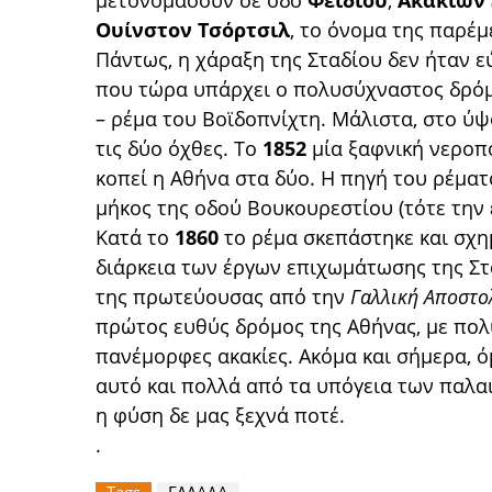
μετονομάσουν σε οδό
Φειδίου
,
Ακακιών
Ουίνστον Τσόρτσιλ
, το όνομα της παρέμ
Πάντως, η χάραξη της Σταδίου δεν ήταν εύ
που τώρα υπάρχει ο πολυσύχναστος δρόμο
– ρέμα του Βοϊδοπνίχτη. Μάλιστα, στο ύψ
τις δύο όχθες. Το
1852
μία ξαφνική νεροπ
κοπεί η Αθήνα στα δύο. Η πηγή του ρέματ
μήκος της οδού Βουκουρεστίου (τότε την 
Κατά το
1860
το ρέμα σκεπάστηκε και σχη
διάρκεια των έργων επιχωμάτωσης της Σ
της πρωτεύουσας από την
Γαλλική Αποστο
πρώτος ευθύς δρόμος της Αθήνας, με πολ
πανέμορφες ακακίες. Ακόμα και σήμερα, όμ
αυτό και πολλά από τα υπόγεια των παλα
η φύση δε μας ξεχνά ποτέ.
.