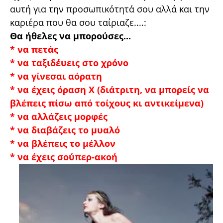
αυτή για την προσωπικότητά σου αλλά και την
καριέρα που θα σου ταίριαζε....:
Θα ήθελες να μπορούσες...
* να πετάς
* να ταξιδέυεις στο χρόνο
* να γίνεσαι αόρατη
* να έχεις όραση Χ (διάτριτη, να μπορείς να
βλέπεις πίσω από τοίχους κι αντικείμενα)
* να αλλάζεις μορφές
* να διαβάζεις το μυαλό
* να βλέπεις το μέλλον
* να έχεις σούπερ-ακοή