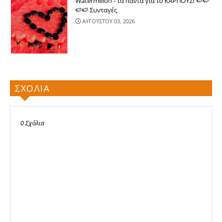
Watermelon - τα πάντα για το ΚΑΡΠΟΥΖΙ 🍉🍉
🍉🍉 Συνταγές
ΑΥΓΟΥΣΤΟΥ 03, 2026
ΣΧΟΛΙΑ
0 Σχόλια