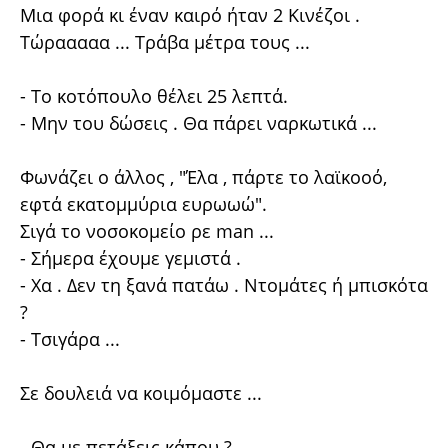
Μια φορά κι έναν καιρό ήταν 2 Κινέζοι .
Τώρααααα ... Τράβα μέτρα τους ...
- Το κοτόπουλο θέλει 25 λεπτά.
- Μην του δώσεις . Θα πάρει ναρκωτικά ...
Φωνάζει ο άλλος , "Έλα , πάρτε το λαϊκοοό,
εφτά εκατομμύρια ευρωωώ".
Σιγά το νοσοκομείο ρε man ...
- Σήμερα έχουμε γεμιστά .
- Χα . Δεν τη ξανά πατάω . Ντομάτες ή μπισκότα
?
- Τσιγάρα ...
Σε δουλειά να κοιμόμαστε ...
- Θα με πετάξεις κάπου ?