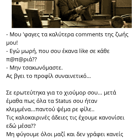
- Μου 'φαγες τα καλύτερα comments της ζωής
μου!
- Εγώ μωρή, που σου έκανα like σε κάθε
π@π@ριά??
- Μην τσακωνόμαστε.
Ας βγει το προφίλ συναινετικό…
Σε ερωτεύτηκα για το χιούμορ σου... μετά
έμαθα πως όλα τα Status σου ήταν
κλεμμένα...παντού ψέμα ρε φίλε..
Τις καλοκαιρινές άδειες τις έχουμε κανονίσει
εδώ μέσα??
Μη φύγουμε όλοι μαζί και δεν γράφει κανείς