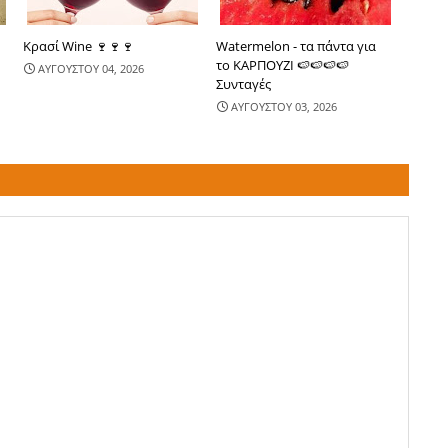
Κρασί Wine 🍷🍷🍷
Watermelon - τα πάντα για
το ΚΑΡΠΟΥΖΙ 🍉🍉🍉🍉
ΑΥΓΟΥΣΤΟΥ 04, 2026
Συνταγές
ΑΥΓΟΥΣΤΟΥ 03, 2026