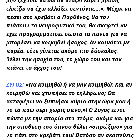
μην ξεχάσω να δω αν στάζει καμιά βρύση,
ελπίζω να έχω αλλάξει σεντόνια….».
Μέχρι να
πέσει στο κρεβάτι ο Παρθένος, θα τον
πιάσουν τα νευροφυτικά του, θα σκεφτεί αν
έχει προγραμματίσει σωστά τα πάντα για να
μπορέσει να κοιμηθεί ήσυχος. Αν κοιμάται με
παρέα, τότε γίνεται ακόμα πιο δύσκολος,
θέλει την ησυχία του, το χώρο του και τον
πιάνει το άγχος του!
ΖΥΓΟΣ:
«
Να κοιμηθώ ή να μην κοιμηθώ; Και αν
κοιμηθώ και χτυπήσει το τηλέφωνο; Θα
καταφέρω να ξυπνήσω αύριο στην ώρα μου ή
να το πάω σερί χωρίς ύπνο;»
! Ο Ζυγός είναι
πάντα με την απορία στο στόμα, ακόμα και για
την υπόθεση του ύπνου θέλει «σπρώξιμο» για
να πάει στο κρεβάτι του! Ωστόσο αν σκοπεύεις