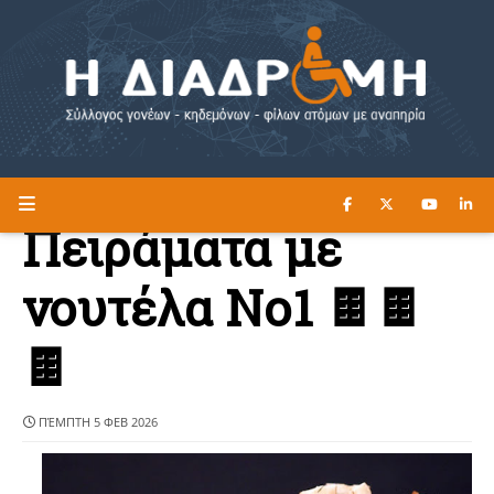
ΔΙΑΒΑΣΤΕ ΕΔΩ ►
Η ΔΙΑΔΡΟΜΗ
Πειράματα με
νουτέλα Νο1 🍫🍫
🍫
ΠΈΜΠΤΗ 5 ΦΕΒ 2026