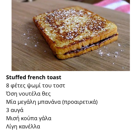
Stuffed french toast
8 φέτες ψωμί του τοστ
Όση νουτέλα θες
Μία μεγάλη μπανάνα (προαιρετικά)
3 αυγά
Μισή κούπα γάλα
Λίγη κανέλλα