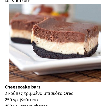
και νουτέλα;
Cheesecake bars
2 κούπες τριμμένα μπισκότα Oreo
250 γρ. βούτυρο
450 γρ. cream cheese