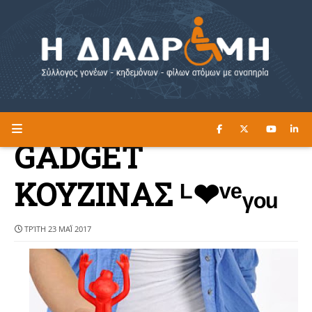
ΔΙΑΒΑΣΤΕ ΕΔΩ ►
Η ΔΙΑΔΡΟΜΗ
GADGET
ΚΟΥΖΙΝΑΣ ᴸ❤ᵛᵉᵧₒᵤ
ΤΡΊΤΗ 23 ΜΑΪ́ 2017