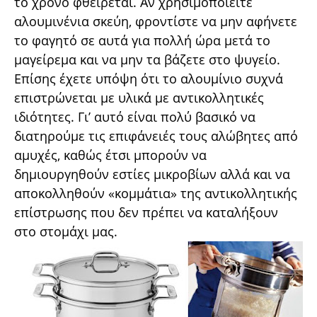
το χρόνο φθείρεται. Αν χρησιµοποιείτε
αλουµινένια σκεύη, φροντίστε να µην αφήνετε
το φαγητό σε αυτά για πολλή ώρα µετά το
µαγείρεµα και να µην τα βάζετε στο ψυγείο.
Επίσης έχετε υπόψη ότι το αλουµίνιο συχνά
επιστρώνεται µε υλικά µε αντικολλητικές
ιδιότητες. Γι’ αυτό είναι πολύ βασικό να
διατηρούµε τις επιφάνειές τους αλώβητες από
αµυχές, καθώς έτσι µπορούν να
δηµιουργηθούν εστίες µικροβίων αλλά και να
αποκολληθούν «κοµµάτια» της αντικολλητικής
επίστρωσης που δεν πρέπει να καταλήξουν
στο στοµάχι µας.