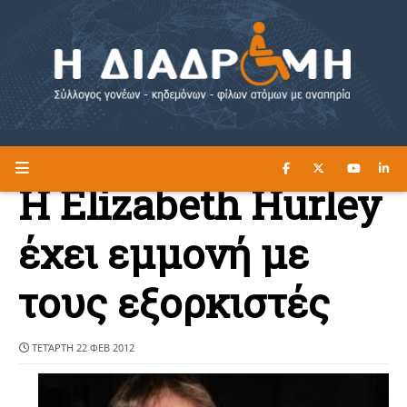
ΔΙΑΒΑΣΤΕ ΕΔΩ ►
Η ΔΙΑΔΡΟΜΗ
H Elizabeth Hurley
έχει εμμονή με
τους εξορκιστές
ΤΕΤΆΡΤΗ 22 ΦΕΒ 2012