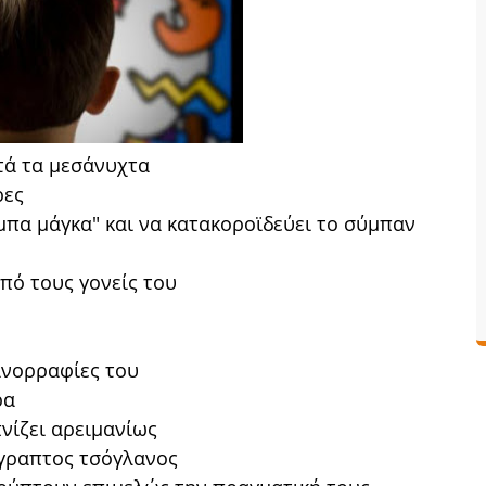
τά τα μεσάνυχτα
ρες
μπα μάγκα" και να κατακοροϊδεύει το σύμπαν
πό τους γονείς του
ανορραφίες του
ρα
νίζει αρειμανίως
γραπτος τσόγλανος