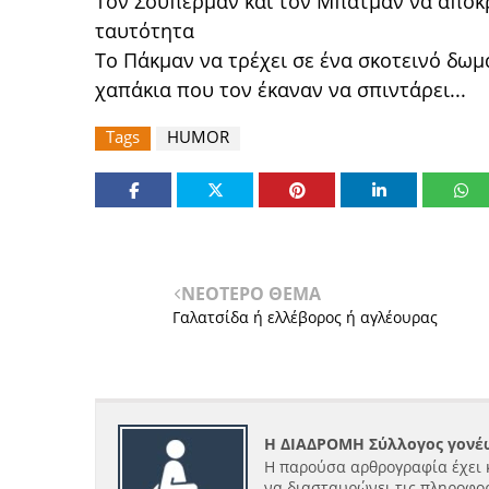
Τον Σούπερμαν και τον Μπάτμαν να αποκ
ταυτότητα
Tο Πάκμαν να τρέχει σε ένα σκοτεινό δωμ
χαπάκια που τον έκαναν να σπιντάρει...
Tags
HUMOR
ΝΕΟΤΕΡΟ ΘΕΜΑ
Γαλατσίδα ή ελλέβορος ή αγλέουρας
Η ΔΙΑΔΡΟΜΗ Σύλλογος γονέω
Η παρούσα αρθρογραφία έχει 
να διασταυρώνει τις πληροφορ