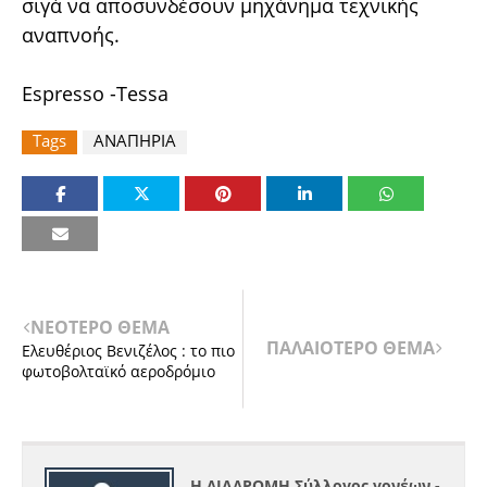
σιγά να αποσυνδέσουν μηχάνημα τεχνικής
αναπνοής.
Espresso -Tessa
Tags
ΑΝΑΠΗΡΙΑ
ΝΕΟΤΕΡΟ ΘΕΜΑ
ΠΑΛΑΙΟΤΕΡΟ ΘΕΜΑ
Ελευθέριο​ς Βενιζέλος ​: το πιο
φωτοβολταϊ​κό αεροδρόμιο​
Η ΔΙΑΔΡΟΜΗ Σύλλογος γονέων -