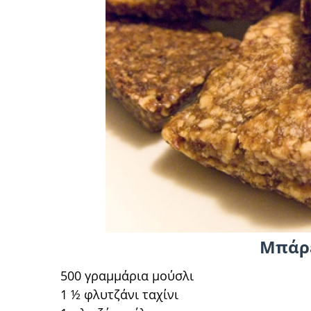
Μπάρ
500 γραμμάρια μούσλι
1 ½ φλυτζάνι ταχίνι