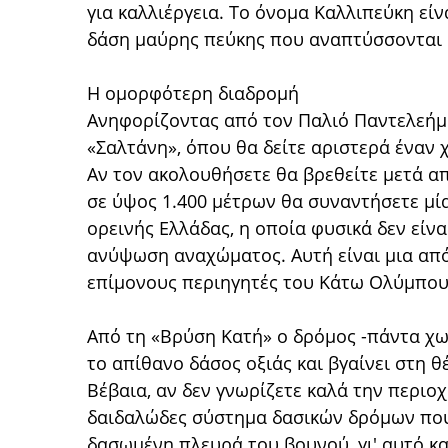
για καλλιέργεια. Το όνομα Καλλιπεύκη εί
δάση μαύρης πεύκης που αναπτύσσονται 
Η ομορφότερη διαδρομή
Ανηφορίζοντας από τον Παλιό Παντελεήμο
«Σαλτάνη», όπου θα δείτε αριστερά έναν 
Αν τον ακολουθήσετε θα βρεθείτε μετά α
σε ύψος 1.400 μέτρων θα συναντήσετε μία
ορεινής Ελλάδας, η οποία φυσικά δεν είν
ανύψωση αναχώματος. Αυτή είναι μια από 
επίμονους περιηγητές του Κάτω Ολύμπου
Από τη «Βρύση Κατή» ο δρόμος -πάντα χωμ
το απίθανο δάσος οξιάς και βγαίνει στη 
Βέβαια, αν δεν γνωρίζετε καλά την περιο
δαιδαλώδες σύστημα δασικών δρόμων που
δασωμένη πλευρά του βουνού, γι' αυτό κα