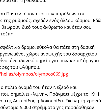
ότερα απ' τη θάλασσα.
του Παντελεήμονα και των παράλιων του
ύς της ρυθμούς, σχεδόν ενός άλλου κόσμου. Εδώ
ε θεωρούν δικό τους άνθρωπο και όταν σου
 τσέπη.
σφάλτινο δρόμο, εύκολα θα πάτε στη δασική
ργανωμένοι χώροι αναψυχής του δασαρχείου
ναι ένα ιδανικό σημείο για πικνίκ και? άραγμα
ορφές του Ολύμπου.
Το παλιό όνομά του ήταν Νεζερό και
 που σημαίνει «λίμνη». Πράγματι μέχρι το 1911
η της Ασκυρίδoς ή Ασκουρίδα. Εκείνη τη χρονιά
ι σύντομα 5.000 στρέμματα γης παραδόθηκαν