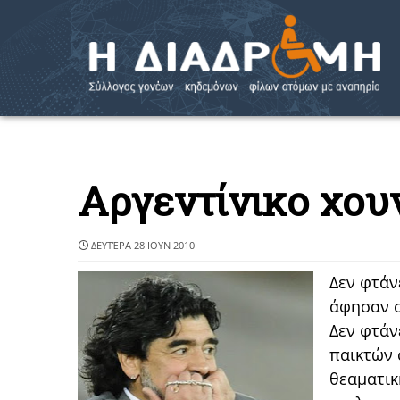
Αργεντίνικο χουν
ΔΕΥΤΈΡΑ 28 ΙΟΥΝ 2010
Δεν φτάν
άφησαν σ
Δεν φτάν
παικτών 
θεαματικ