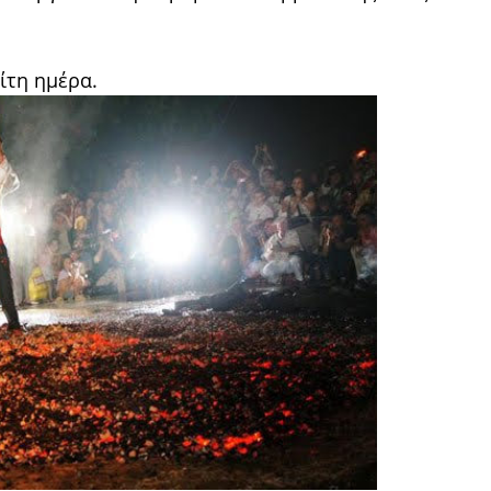
ίτη ημέρα.