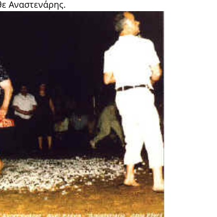
θε Αναστενάρης.