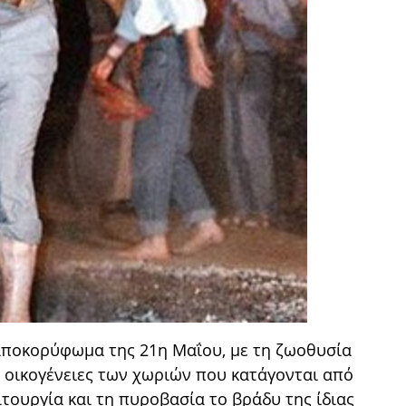
 αποκορύφωμα της 21η Μαΐου, με τη ζωοθυσία
ις οικογένειες των χωριών που κατάγονται από
ιτουργία και τη πυροβασία το βράδυ της ίδιας