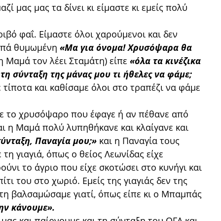
ζί μας μας τα δίνει κι είμαστε κι εμείς πολύ
ριβό φαΐ. Είμαστε όλοι χαρούμενοι και δεν
αμπά θυμωμένη
«Μα για όνομα! Χρυσόψαρα θα
η Μαμά τον λέει Σταμάτη) είπε
«όλα τα κινέζικα
 τη σύνταξη της μάνας μου τι ήθελες να φάμε;
 τίποτα και καθίσαμε όλοι στο τραπέζι να φάμε
ιγε το χρυσόψαρο που έφαγε ή αν πέθανε από
ι η Μαμά πολύ λυπηθήκανε και κλαίγανε και
σύνταξη, Παναγία μου;»
και η Παναγία τους
τη γιαγιά, όπως ο θείος Λεωνίδας είχε
ούνι το άγριο που είχε σκοτώσει στο κυνήγι και
πίτι του στο χωριό. Εμείς της γιαγιάς δεν της
τη βαλσαμώσαμε γιατί, όπως είπε κι ο Μπαμπάς
την κάνουμε».
 μας και παίρνουμε και τη σύνταξη του ΟΓΑ και