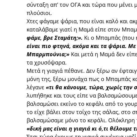
σύνταξη απ’ τον ΟΓΑ και τώρα που μένει μα
πλούσιοι.
Χτες φάγαμε ψάρια, που είναι καλό και ακ
καταλάβαμε γιατί η Μαμά είπε στον Μπ
φάμε, βρε Σταμάτη;».
Κι ο Μπαμπάς (που 
είναι πιο φτηνά, ακόμα και τα ψάρια. Με
Μπαρμπούνια;»
Και μετά η Μαμά δεν είπε
τα χρυσόψαρα.
Μετά η γιαγιά πέθανε. Δεν ξέρω αν έφτα
μόνη της, ξέρω μονάχα πως ο Μπαμπάς κα
λέγανε
«τι θα κάνουμε, τώρα, χωρίς την 
λυπήθηκε και τους είπε να βαλσαμώσουμε 
βαλσαμώσει εκείνο το κεφάλι από το γουρ
το είχε βάλει στον τοίχο της σάλας, στο σ
βαλσαμώσαμε μόνο το κεφάλι. Ολόκληρη 
«δική μας είναι η γιαγιά κι ό,τι θέλουμε 
Έτσι τώρα έχουμε τη γιαγιά συνέχεια μαζί