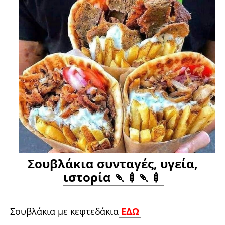
Σουβλάκια συνταγές, υγεία,
ιστορία 🍡🍢🍡🍢
Σουβλάκια με κεφτεδάκια
ΕΔΩ