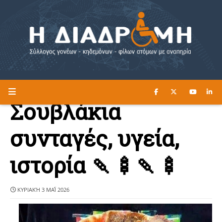
ΔΙΑΒΑΣΤΕ ΕΔΩ ►
Η ΔΙΑΔΡΟΜΗ
Σουβλάκια
συνταγές, υγεία,
ιστορία 🍡🍢🍡🍢
ΚΥΡΙΑΚΉ 3 ΜΑΪ́ 2026