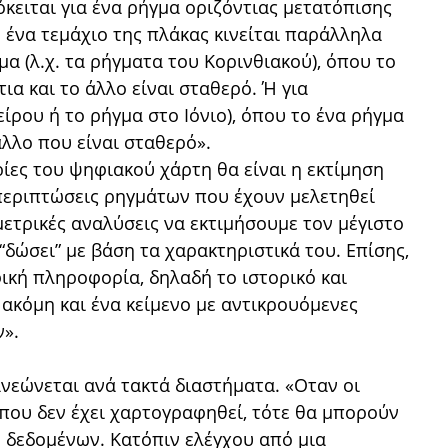
κειται για ένα ρήγμα οριζόντιας μετατόπισης
το ένα τεμάχιο της πλάκας κινείται παράλληλα
μα (λ.χ. τα ρήγματα του Κορινθιακού), όπου το
ια και το άλλο είναι σταθερό. Ή για
ίρου ή το ρήγμα στο Ιόνιο), όπου το ένα ρήγμα
άλλο που είναι σταθερό».
ίες του ψηφιακού χάρτη θα είναι η εκτίμηση
 περιπτώσεις ρηγμάτων που έχουν μελετηθεί
ετρικές αναλύσεις να εκτιμήσουμε τον μέγιστο
δώσει” με βάση τα χαρακτηριστικά του. Επίσης,
ική πληροφορία, δηλαδή το ιστορικό και
ακόμη και ένα κείμενο με αντικρουόμενες
».
εώνεται ανά τακτά διαστήματα. «Οταν οι
 που δεν έχει χαρτογραφηθεί, τότε θα μπορούν
η δεδομένων. Κατόπιν ελέγχου από μια