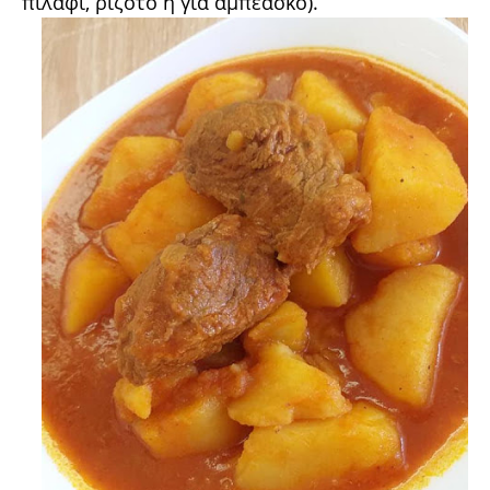
πιλάφι, ριζότο ή για αμπεάσκο).