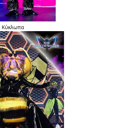
υ Κύκλωπα