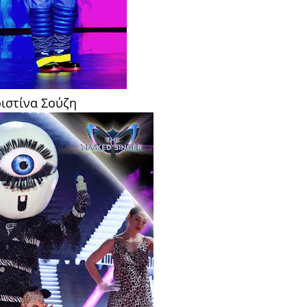
ιστίνα Σούζη