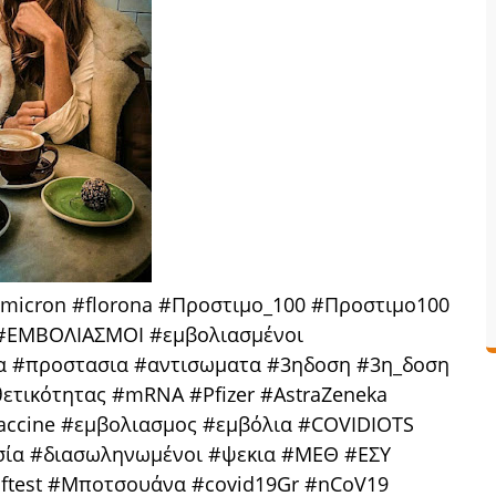
lmicron #florona #Προστιμο_100 #Προστιμο100
 #ΕΜΒΟΛΙΑΣΜΟΙ #εμβολιασμένοι
ρα #προστασια #αντισωματα #3ηδοση #3η_δοση
θετικότητας #mRNA #Pfizer #AstraZeneka
accine #εμβολιασμος #εμβόλια #COVIDIOTS
σία #διασωληνωμένοι #ψεκια #ΜΕΘ #ΕΣΥ
lftest #Μποτσουάνα #covid19Gr #nCoV19