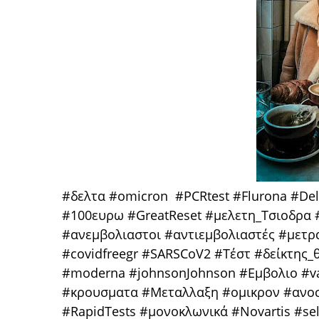
#δελτα #omicron #PCRtest #Flurona #De
#100ευρω #GreatReset #μελετη_Τσιοδρα
#ανεμβολιαστοι #αντιεμβολιαστές #μετ
#covidfreegr #SARSCoV2 #Τέστ #δείκτης_
#moderna #johnsonJohnson #Εμβολιο #v
#κρουσματα #Μεταλλαξη #ομικρον #ανο
#RapidTests #μονοκλωνικά #Novartis #se