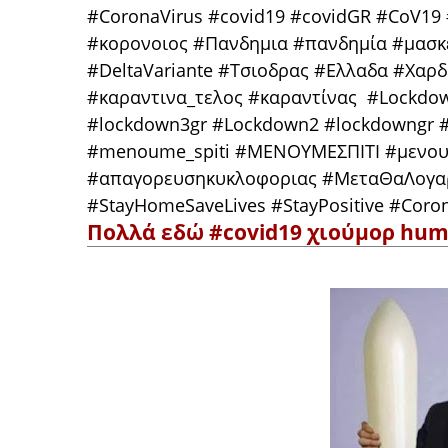
#CoronaVirus #covid19 #covidGR #CoV19
#κορονοιος #Πανδημια #πανδημία #μασκ
#DeltaVariante #Τσιοδρας #Ελλαδα #Χαρ
#καραντινα_τελος #καραντίνας #Lockdo
#lockdown3gr #Lockdown2 #lockdowngr 
#menoume_spiti #ΜΕΝΟΥΜΕΣΠΙΤΙ #μενουμ
#απαγορευσηκυκλοφοριας #ΜεταΘαΛογαρ
#StayHomeSaveLives #StayPositive #Coro
Πολλά εδώ #covid19 χιούμορ hum