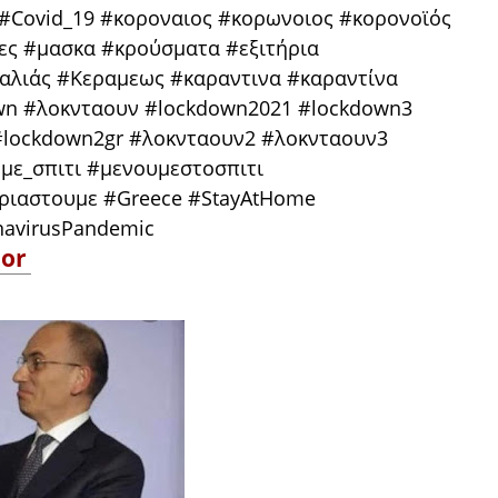
 #Covid_19 #κοροναιος #κορωνοιος #κορονοϊός
ες #μασκα #κρούσματα #εξιτήρια
δαλιάς #Κεραμεως #καραντινα #καραντίνα
wn #λοκνταουν #lockdown2021 #lockdown3
#lockdown2gr #λοκνταουν2 #λοκνταουν3
ε_σπιτι #μενουμεστοσπιτι
ιαστουμε #Greece #StayAtHome
navirusPandemic
or