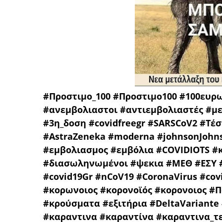
#Προστιμο_100 #Προστιμο100 #100ευρ
#ανεμβολιαστοι #αντιεμβολιαστές #μ
#3η_δοση #covidfreegr #SARSCoV2 #Τέσ
#AstraZeneka #moderna #johnsonJohnso
#εμβολιασμος #εμβόλια #COVIDIOTS #
#διασωληνωμένοι #ψεκια #ΜΕΘ #ΕΣΥ 
#covid19Gr #nCoV19 #CoronaVirus #cov
#κορωνοιος #κορονοϊός #κορονοιος #
#κρούσματα #εξιτήρια #DeltaVariante
#καραντινα #καραντίνα #καραντινα_τ