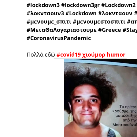
#lockdown3 #lockdown3gr #Lockdown2
#λοκνταουν3 #Lockdown #λοκνταουν 
#μενουμε_σπιτι #μενουμεστοσπιτι #
#ΜεταΘαΛογαριαστουμε #Greece #Stay
#CoronavirusPandemic
Πολλά εδώ
#covid19 χιούμορ humor