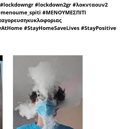
 #lockdowngr #lockdown2gr #λοκνταουν2
#menoume_spiti #ΜΕΝΟΥΜΕΣΠΙΤΙ
απαγορευσηκυκλοφοριας
AtHome #StayHomeSaveLives #StayPositive