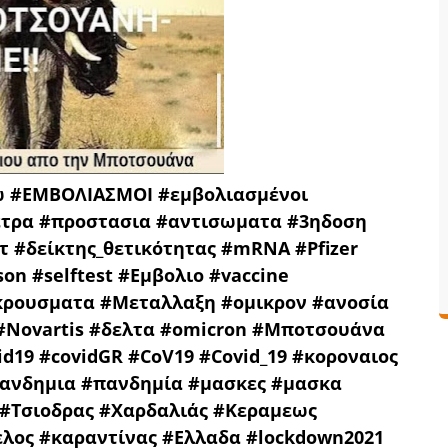
ω
#ΕΜΒΟΛΙΑΣΜΟΙ #εμβολιασμένοι
ετρα #προστασια #αντισωματα #3ηδοση
τ #δείκτης_θετικότητας #mRNA #Pfizer
n #selftest #Εμβολιο #vaccine
κρουσματα #Μεταλλαξη #ομικρον #ανοσία
#Novartis #δελτα #omicron #Μποτσουάνα
id19 #covidGR #CoV19 #Covid_19 #κοροναιος
Πανδημια #πανδημία #μασκες #μασκα
 #Τσιοδρας #Χαρδαλιάς #Κεραμεως
ελος #καραντίνας #Ελλαδα #lockdown2021