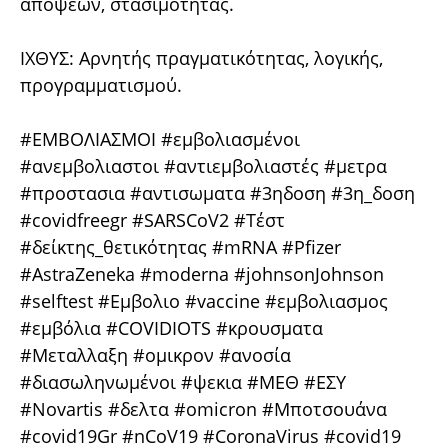
απόψεων, στασιμότητας.
ΙΧΘΥΣ: Αρνητής πραγματικότητας, λογικής,
προγραμματισμού.
#ΕΜΒΟΛΙΑΣΜΟΙ #εμβολιασμένοι
#ανεμβολιαστοι #αντιεμβολιαστές #μετρα
#προστασια #αντισωματα #3ηδοση #3η_δοση
#covidfreegr #SARSCoV2 #Τέστ
#δείκτης_θετικότητας #mRNA #Pfizer
#AstraZeneka #moderna #johnsonJohnson
#selftest #Εμβολιο #vaccine #εμβολιασμος
#εμβόλια #COVIDIOTS #κρουσματα
#Μεταλλαξη #ομικρον #ανοσία
#διασωληνωμένοι #ψεκια #ΜΕΘ #ΕΣΥ
#Novartis #δελτα #omicron #Μποτσουάνα
#covid19Gr #nCoV19 #CoronaVirus #covid19