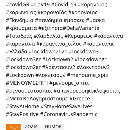
#covidGR #CoV19 #Covid_19 #κοροναιος
#κορωνοιος #κορονοϊός #κορονοιος
#Πανδημια #πανδημία #μασκες #μασκα
#κρούσματα #εξιτήρια#DeltaVariante
#Τσιοδρας #Χαρδαλιάς #Κεραμεως #καραντινα
#καραντίνα #καραντινα_τελος #καραντίνας
#Ελλαδα #lockdown2021 #lockdown3
#lockdown3gr #Lockdown2 #lockdowngr
#lockdown2gr #λοκνταουν2 #λοκνταουν3
#Lockdown #λοκνταουν #menoume_spiti
#ΜΕΝΟΥΜΕΣΠΙΤΙ #μενουμε_σπιτι
#μενουμεστοσπιτι #απαγορευσηκυκλοφοριας
#ΜεταΘαΛογαριαστουμε #Greece
#StayAtHome #StayHomeSaveLives
#StayPositive #CoronavirusPandemic
Tags
ΖΩΔΙΑ
HUMOR