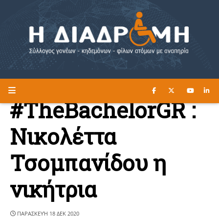
ΔΙΑΒΑΣΤΕ ΕΔΩ ►
Η ΔΙΑΔΡΟΜΗ
#TheBachelorGR :
Νικολέττα
Τσομπανίδου η
νικήτρια
ΠΑΡΑΣΚΕΥΉ 18 ΔΕΚ 2020