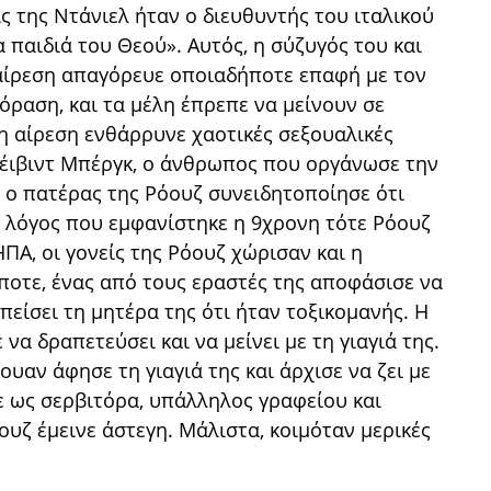
ς της Ντάνιελ ήταν ο διευθυντής του ιταλικού
 παιδιά του Θεού». Αυτός, η σύζυγός του και
Η αίρεση απαγόρευε οποιαδήποτε επαφή με τον
όραση, και τα μέλη έπρεπε να μείνουν σε
 η αίρεση ενθάρρυνε χαοτικές σεξουαλικές
τέιβιντ Μπέργκ, ο άνθρωπος που οργάνωσε την
, ο πατέρας της Ρόουζ συνειδητοποίησε ότι
ο λόγος που εμφανίστηκε η 9χρονη τότε Ρόουζ
ΗΠΑ, οι γονείς της Ρόουζ χώρισαν και η
ποτε, ένας από τους εραστές της αποφάσισε να
πείσει τη μητέρα της ότι ήταν τοξικομανής. Η
να δραπετεύσει και να μείνει με τη γιαγιά της.
ουαν άφησε τη γιαγιά της και άρχισε να ζει με
κε ως σερβιτόρα, υπάλληλος γραφείου και
όουζ έμεινε άστεγη. Μάλιστα, κοιμόταν μερικές