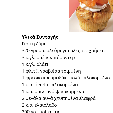
Υλικά Συνταγής
Για τη ζύμη
320 γραμμ. αλεύρι για όλες τις χρήσεις
3 κ.γλ. μπέικιν πάουντερ
1 κ.γλ. αλάτι
1 φλιτζ. γραβιέρα τριμμένη
1 φρέσκο κρεμμυδάκι πολύ ψιλοκομμένο
1 κ.σ. άνηθο ψιλοκομμένο
1 κ.σ. μαϊντανό ψιλοκομμένο
2 μεγάλα αυγά χτυπημένα ελαφρά
2 κ.σ. ελαιόλαδο
300 γρ.τυρί κρέμα