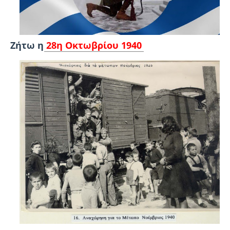
Ζήτω η
28η Οκτωβρίου 1940