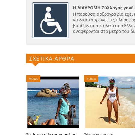
Η ΔΙΑΔΡΟΜΗ Σύλλογος γονέω
Η παρούσα αρθρογραφία έχει 
να διασταυρώνει τις πληροφορ
βασίζονται σε υλικό από Ελλην
αναφέρονται στο μέτρο του δ
ΣΧΕΤΙΚΑ ΑΡΘΡΑ
ΜΟΔΑ
ΖΩΔΙΑ
Το dress code της παραλίας
Ζώδια και μαγιό