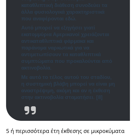
καταθλιπτική διάθεση συνοδεύει τα
άλλα φυσιολογικά χαρακτηριστικά
που αναφέρονται εδώ.
Αυτό μπορεί να εξηγήσει γιατί
εκατομμύρια Αμερικανοί χρειάζονται
αντικαταθλιπτικά φάρμακα και
παράνομα ναρκωτικά για να
αντιμετωπίσουν τα καταθλιπτικά
συμπτώματα που προκαλούνται από
ακτινοβολία.
Με αυτό το τέλος αυτού του σταδίου,
η συστημική βλάβη μπορεί να είναι μη
αναστρέψιμη, ακόμη και αν η έκθεση
στην ακτινοβολία σταματήσει.
[8]
5 ή περισσότερα έτη έκθεσης σε μικροκύματα