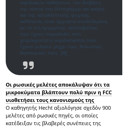
καρδιακών παθήσεων, του διαβήτη,
της νόσου του Αλτσχάιμερ και ακόμη
και της καταθλιπτικής ψυχικής
ασθένειας είναι άρρηκτα συνδεδεμένη
με τα έτη κρυμμένης ακτινοβολίας
που έχουν παραδοθεί από
χειροκροτητές κερδοσκόποι που
έχουν γελάσει μέχρι τους θολωτούς
θησαυρούς τους.
[8]
Οι ρωσικές μελέτες αποκάλυψαν ότι τα
μικροκύματα βλάπτουν πολύ πριν η FCC
υιοθετήσει τους κανονισμούς της
Ο καθηγητής Hecht αξιολόγησε σχεδόν 900
μελέτες από ρωσικές πηγές, οι οποίες
κατέδειξαν τις βλαβερές συνέπειες της