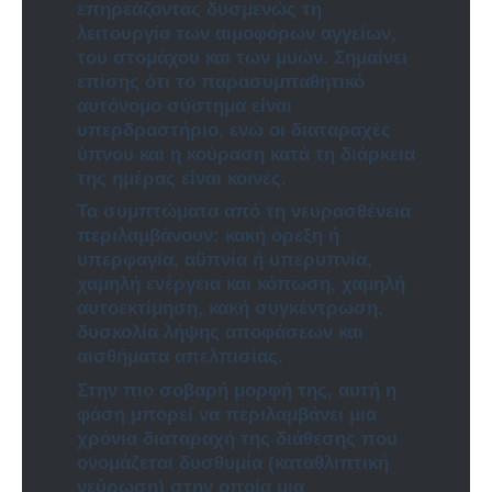
επηρεάζοντας δυσμενώς τη
λειτουργία των αιμοφόρων αγγείων,
του στομάχου και των μυών.
Σημαίνει
επίσης ότι το παρασυμπαθητικό
αυτόνομο σύστημα είναι
υπερδραστήριο, ενώ οι διαταραχές
ύπνου και η κούραση κατά τη διάρκεια
της ημέρας είναι κοινές.
Τα συμπτώματα από τη νευρασθένεια
περιλαμβάνουν: κακή όρεξη ή
υπερφαγία, αϋπνία ή υπερυπνία,
χαμηλή ενέργεια και κόπωση, χαμηλή
αυτοεκτίμηση, κακή συγκέντρωση,
δυσκολία λήψης αποφάσεων και
αισθήματα απελπισίας.
Στην πιο σοβαρή μορφή της, αυτή η
φάση μπορεί να περιλαμβάνει μια
χρόνια διαταραχή της διάθεσης που
ονομάζεται δυσθυμία (καταθλιπτική
νεύρωση) στην οποία μια