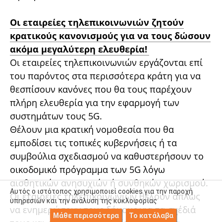
Οι εταιρείες τηλεπικοινωνιών ζητούν
κρατικούς κανονισμούς για να τους δώσουν
ακόμα μεγαλύτερη ελευθερία!
Οι εταιρείες τηλεπικοινωνιών εργάζονται επί
του παρόντος στα περισσότερα κράτη για να
θεσπίσουν κανόνες που θα τους παρέχουν
πλήρη ελευθερία για την εφαρμογή των
συστημάτων τους 5G.
Θέλουν μια κρατική νομοθεσία που θα
εμποδίσει τις τοπικές κυβερνήσεις ή τα
συμβούλια σχεδιασμού να καθυστερήσουν το
οικοδομικό πρόγραμμα των 5G λόγω
αισθητικών ανησυχιών ή συνθηκών χωρισμού.
Αυτός ο ιστότοπος χρησιμοποιεί cookies για την παροχή
Οι εταιρείες τηλεπικοινωνιών θέλουν απλώς
υπηρεσιών και την ανάλυση της κυκλοφορίας
να ενημερώσουν τους δήμους για τα σχέδιά
Μάθε περισσότερα
Το κατάλαβα