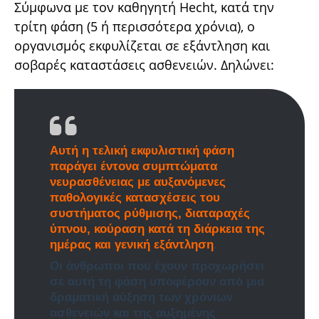
Σύμφωνα με τον καθηγητή Hecht, κατά την
τρίτη φάση (5 ή περισσότερα χρόνια), ο
οργανισμός εκφυλίζεται σε εξάντληση και
σοβαρές καταστάσεις ασθενειών. Δηλώνει:
Αυτή η τελική εκφυλιστική φάση
παράγει έντονα συμπτώματα
νευρασθένειας με αυξανόμενες
παθολογικές κατασχέσεις του
συστήματος ρύθμισης, διαταραχές
ύπνου, κούραση κατά τη διάρκεια της
ημέρας και γενική εξάντληση
.
Οι άνθρωποι που έχουν προχωρήσει
σε αυτή τη φάση υποφέρουν από μια
δραματική αύξηση των χρόνιων
ασθενειών και της αυξημένης