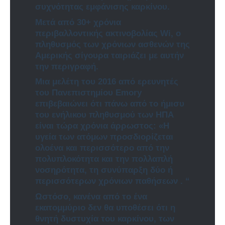
συχνότητας εμφάνισης καρκίνου.
Μετά από 30+ χρόνια
περιβαλλοντικής ακτινοβολίας Wi, ο
πληθυσμός των χρόνιων ασθενών της
Αμερικής σίγουρα ταιριάζει με αυτήν
την περιγραφή.
Μια μελέτη του 2016 από ερευνητές
του Πανεπιστημίου Emory
επιβεβαιώνει ότι πάνω από το ήμισυ
του ενήλικου πληθυσμού των ΗΠΑ
είναι τώρα χρόνια άρρωστος: «Η
υγεία των ατόμων προσδιορίζεται
ολοένα και περισσότερο από την
πολυπλοκότητα και την πολλαπλή
νοσηρότητα, τη συνύπαρξη δύο ή
περισσότερων χρόνιων παθήσεων . “
Ωστόσο, κανένα από το ένα
εκατομμύριο δεν θα υποθέσει ότι η
θνητή δυστυχία του καρκίνου, των