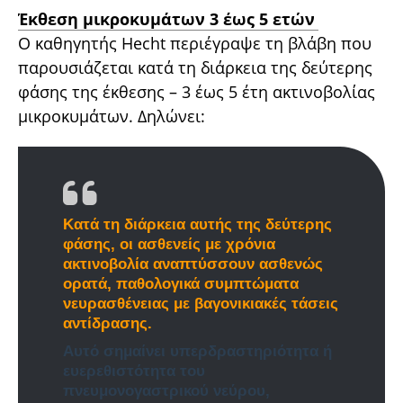
Έκθεση μικροκυμάτων 3 έως 5 ετών
Ο καθηγητής Hecht περιέγραψε τη βλάβη που
παρουσιάζεται κατά τη διάρκεια της δεύτερης
φάσης της έκθεσης – 3 έως 5 έτη ακτινοβολίας
μικροκυμάτων. Δηλώνει:
Κατά τη διάρκεια αυτής της δεύτερης
φάσης, οι ασθενείς με χρόνια
ακτινοβολία αναπτύσσουν ασθενώς
ορατά, παθολογικά συμπτώματα
νευρασθένειας με βαγονικιακές τάσεις
αντίδρασης.
Αυτό σημαίνει υπερδραστηριότητα ή
ευερεθιστότητα του
πνευμονογαστρικού νεύρου,