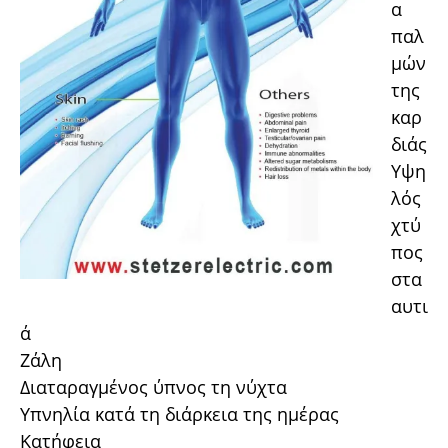
α
παλ
μών
της
καρ
διάς
Υψη
λός
χτύ
πος
στα
αυτι
ά
Ζάλη
Διαταραγμένος ύπνος τη νύχτα
Υπνηλία κατά τη διάρκεια της ημέρας
Κατήφεια