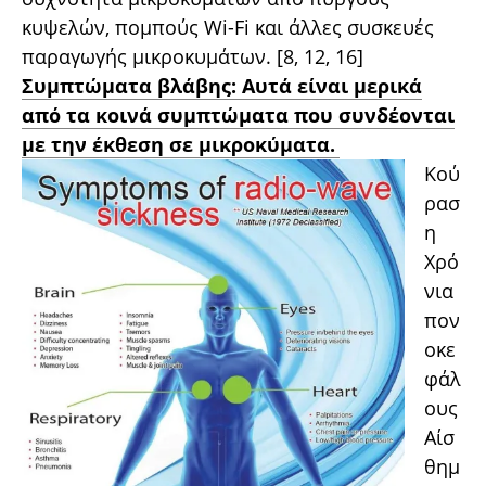
κυψελών, πομπούς Wi-Fi και άλλες συσκευές
παραγωγής μικροκυμάτων. [8, 12, 16]
Συμπτώματα βλάβης: Αυτά είναι μερικά
από τα κοινά συμπτώματα που συνδέονται
με την έκθεση σε μικροκύματα.
Κού
ρασ
η
Χρό
νια
πον
οκε
φάλ
ους
Αίσ
θημ