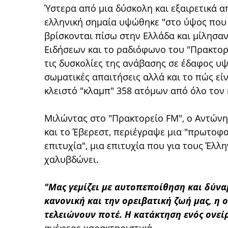
Ύστερα από μια δύσκολη και εξαιρετικά α
ελληνική σημαία
υψώθηκε "στο ύψος που 
βρίσκονται πίσω στην Ελλάδα και μίλησα
Ειδήσεων και το ραδιόφωνο του "Πρακτορεί
τις δυσκολίες της ανάβασης σε έδαφος υψ
σωματικές απαιτήσεις αλλά και το πώς είν
κλειστό "κλαμπ" 358 ατόμων από όλο τον
Μιλώντας στο "Πρακτορείο FM", ο Αντώνης
και το Έβερεστ, περιέγραψε μια "πρωτοφα
επιτυχία", μια επιτυχία που για τους Έλλ
χαλυβδώνει.
"Μας γεμίζει με αυτοπεποίθηση και δύνα
κανονική και την ορειβατική ζωή μας, η ο
τελειώνουν ποτέ. Η κατάκτηση ενός ονε