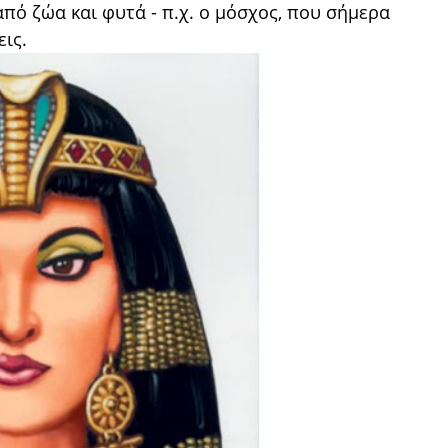
πό ζώα και φυτά - π.χ. ο μόσχος, που σήμερα
ις.