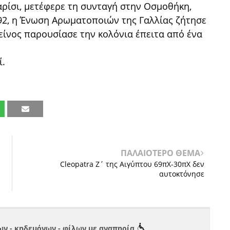
ρίσι, μετέφερε τη συνταγή στην Οσμοθήκη,
92, η Ένωση Αρωματοποιών της Γαλλίας ζήτησε
κείνος παρουσίασε την κολόνια έπειτα από ένα
ί.
ΠΑΛΑΙΟΤΕΡΟ ΘΕΜΑ
Cleopatra Ζ΄ της Αιγύπτου 69πΧ-30πΧ δεν
αυτοκτόνησε
ν - κηδεμόνων - φίλων με αναπηρία