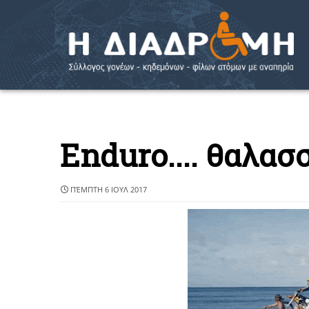
Εnduro.... θαλασ
ΠΈΜΠΤΗ 6 ΙΟΥΛ 2017