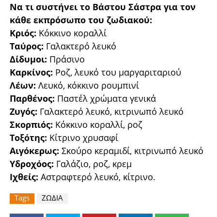
Να τι συστήνει το Βάστου Σάστρα για τον
κάθε εκπρόσωπο του ζωδιακού:
Κριός:
Κόκκινο κοραλλί
Ταύρος:
Γαλακτερό λευκό
Δίδυμοι:
Πράσινο
Καρκίνος:
Ροζ, λευκό του μαργαριταριού
Λέων:
Λευκό, κόκκινο ρουμπινί
Παρθένος:
Παστέλ χρώματα γενικά
Ζυγός:
Γαλακτερό λευκό, κιτρινωπό λευκό
Σκορπιός:
Κόκκινο κοραλλί, ροζ
Τοξότης:
Κίτρινο χρυσαφί
Αιγόκερως:
Σκούρο κεραμιδί, κιτρινωπό λευκό
Υδροχόος:
Γαλάζιο, ροζ, κρεμ
Ιχθείς:
Αστραφτερό λευκό, κίτρινο.
Tags
ΖΩΔΙΑ