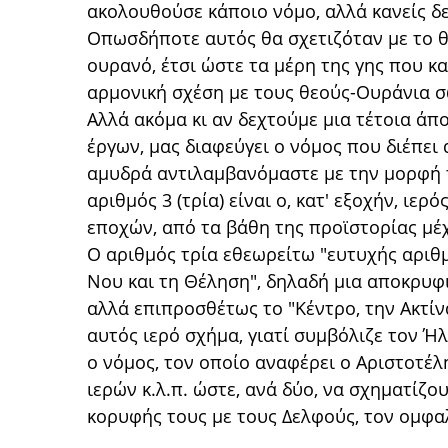
ακολουθούσε κάποιο νόμο, αλλά κανείς δ
Οπωσδήποτε αυτός θα σχετιζόταν με το θε
ουρανό, έτσι ώστε τα μέρη της γης που 
αρμονική σχέση με τους θεούς-Ουράνια 
Αλλά ακόμα κι αν δεχτούμε μια τέτοια ά
έργων, μας διαφεύγει ο νόμος που διέπει 
αμυδρά αντιλαμβανόμαστε με την μορφή τ
αριθμός 3 (τρία) είναι ο, κατ' εξοχήν, ι
εποχών, από τα βάθη της προϊστορίας μέχ
Ο αριθμός τρία εθεωρείτω "ευτυχής αριθμ
Νου και τη Θέληση", δηλαδή μια αποκρυφι
αλλά επιπροσθέτως το "Κέντρο, την Ακτίνα
αυτός ιερό σχήμα, γιατί συμβόλιζε τον Ήλ
ο νόμος, τον οποίο αναφέρει ο Αριστοτέλ
ιερών κ.λ.π. ώστε, ανά δύο, να σχηματίζ
κορυφής τους με τους Δελφούς, τον ομφαλ