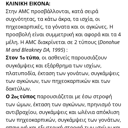
ΚΛΙΝΙΚΗ ΕΙΚΟΝΑ:
Στην AMC προσβάλλονται, κατά σειρά
συχνότητας, τα κάτω άκρα, τα ισχία, οι
πηχεοκαρπικές, τα γόνατα και οι αγκώνες. Η
προσβολή είναι συμμετρική και αφορά και τα 4
μέλη. Η AMC διακρίνεται σε 2 τύπους (
Donohue
M and Bleakney DA, 1995
) :
Στον 1
τύπο
, οι ασθενείς παρουσιάζουν
ο
συγκάμψεις και εξάρθρημα των ισχίων,
πλατυποδία, έκταση των γονάτων, συγκάμψεις
των αγκώνων, των πηχεοκαρπικών και των
δακτύλων.
Ο 2
τύπος
παρουσιάζεται με έσω στροφή
ος
των ώμων, έκταση των αγκώνων, πρηνισμό του
αντιβραχίου, συγκάμψεις και ωλένια απόκλιση
των πηχεοκαρπικών, συγκάμψεις των γονάτων,
απαγωγή και εξωτερική στροφή των ισχίων και