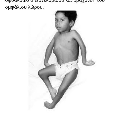
οφθαλμικό υπερτελορισμό και βράχυνση του
ομφάλιου λώρου.