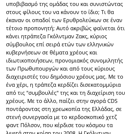
υποβιβασμό της ομάδας του και συνιστώντας
στους φίλους του να κάνουν το ίδιο; Τι θα
έκαναν οι οπαδοί των Ερυθρολεύκων σε έναν
τέτοιο προπονητή; Αυτό ακριβώς φαίνεται ότι
κάνει ητράπεζα Γκόλντμαν Ζακς, κύριος
σύμβουλος επί σειρά ετών των ελληνικών
κυβερνήσεων σε θέματα χρέους και
ιδιωτικοποιήσεων, προνομιακός συνομιλητής
των Πρωθυπουργών και από τους κύριους
διαχειριστές του δημόσιου χρέους μας. Με το
ένα χέρι, η τράπεζα κερδίζει δισεκατομμύρια
από τις "συμβουλές" της και τη διαχείριση του
χρέους. Με το άλλο, παίζει στην αγορά CDS
ποντάροντας στη χρεωκοπία της Ελλάδας, σε
στενή συνεργασία με το κερδοσκοπικό χετζ
φαντ Πόλσον, που κέρδισε του κόσμου τα
λεφτά στην κρίση του 2008. H Γκόλντμαν