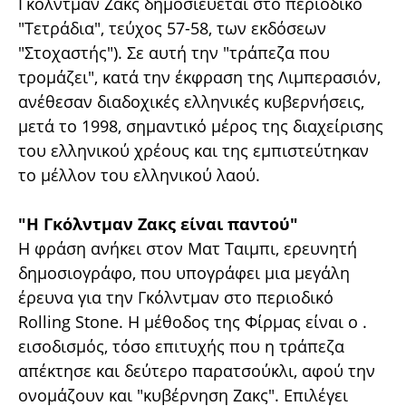
Γκόλντμαν Ζακς δημοσιεύεται στο περιοδικό
"Τετράδια", τεύχος 57-58, των εκδόσεων
"Στοχαστής"). Σε αυτή την "τράπεζα που
τρομάζει", κατά την έκφραση της Λιμπερασιόν,
ανέθεσαν διαδοχικές ελληνικές κυβερνήσεις,
μετά το 1998, σημαντικό μέρος της διαχείρισης
του ελληνικού χρέους και της εμπιστεύτηκαν
το μέλλον του ελληνικού λαού.
"Η Γκόλντμαν Ζακς είναι παντού"
H φράση ανήκει στον Ματ Ταιμπι, ερευνητή
δημοσιογράφο, που υπογράφει μια μεγάλη
έρευνα για την Γκόλντμαν στο περιοδικό
Rolling Stone. H μέθοδος της Φίρμας είναι ο .
εισοδισμός, τόσο επιτυχής που η τράπεζα
απέκτησε και δεύτερο παρατσούκλι, αφού την
ονομάζουν και "κυβέρνηση Ζακς". Επιλέγει