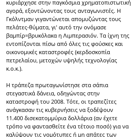
κυριάρχησε στην παγκόσμια χρηματοπιστωτική
αγορά, εξοντώνοντας τους ανταγωνιστές. Η
Γκόλντμαν γιγαντώνεται απομυζώντας τους
πελάτες-θύματα, γι' αυτό την ονόμασε
βαμπίρ=βρυκόλακα η Λιμπερασιόν. Τα ίχνη της
εντοπίζονται πίσω από όλες τις φούσκες και
οικονομικές καταστροφές (κερδοσκοπία
πετρελαίου, μετοχών υψηλής τεχνολογίας
κ.ο.κ.).
Η τράπεζα πρωταγωνίστησε στα σάπια
στεγαστικά δάνεια, οδηγώντας στην
καταστροφή του 2008. Τότε, οι τραπεζίτες
ανάγκασαν τις κυβερνήσεις να ξοδέψουν
11.400 δισεκατομμύρια δολλάρια (αν έχετε
τρόπο να φαντασθείτε ένα τέτοιο ποσό) για να
καλύψουν τις νομότυπες ή μη απάτες των