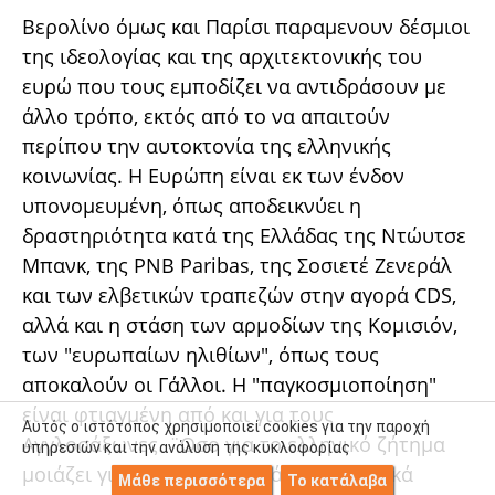
Βερολίνο όμως και Παρίσι παραμενουν δέσμιοι
της ιδεολογίας και της αρχιτεκτονικής του
ευρώ που τους εμποδίζει να αντιδράσουν με
άλλο τρόπο, εκτός από το να απαιτούν
περίπου την αυτοκτονία της ελληνικής
κοινωνίας. Η Ευρώπη είναι εκ των ένδον
υπονομευμένη, όπως αποδεικνύει η
δραστηριότητα κατά της Ελλάδας της Ντώυτσε
Μπανκ, της PNB Paribas, της Σοσιετέ Ζενεράλ
και των ελβετικών τραπεζών στην αγορά CDS,
αλλά και η στάση των αρμοδίων της Κομισιόν,
των "ευρωπαίων ηλιθίων", όπως τους
αποκαλούν οι Γάλλοι. Η "παγκοσμιοποίηση"
είναι φτιαγμένη από και για τους
Αυτός ο ιστότοπος χρησιμοποιεί cookies για την παροχή
Αγγλοσάξωνες. ¨Οσο για το ελληνικό ζήτημα
υπηρεσιών και την ανάλυση της κυκλοφορίας
μοιάζει για ορισμένα τουλάχιστο γαλλικά
Μάθε περισσότερα
Το κατάλαβα