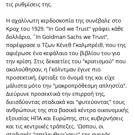
τις ρυθμίσεις της.
Η αχαλίνωτη κερδοσκοπία της συνέβαλε στο
Κραχ του 1929. "In God we Trust" γράφει κάθε
δολλάριο, ΅In Goldman Sachs we Trust",
παρέφρασε ο Τζων Κένεθ Γκαλμπρέιθ, που της
αφιέρωσε ένα κεφάλαιο του βιβλίου του για
την κρίση. Στις δεκαετίες του "κρατισμού" που
ακολούθησαν, η Γκόλντμαν έγινε πιο
προσεκτική, έφτιαξε το όνομά της και είχε
μάλιστα μότο την "μακροπρόθεσμη απληστία".
Διεύρυνε προσεκτικά την επιρροή της,
διεισδύοντας σταδιακά και "φυτεύοντας" τους
ανθρώπους της στα βασικά κέντρα οικονομικής
εξουσίας ΗΠΑ και Ευρώπης, στις κυβερνήσεις
και τις κεντρικές τράπεζες. 'Ωσπου, οι
σταδιακές "απελευθερώσεις" της αγοράς