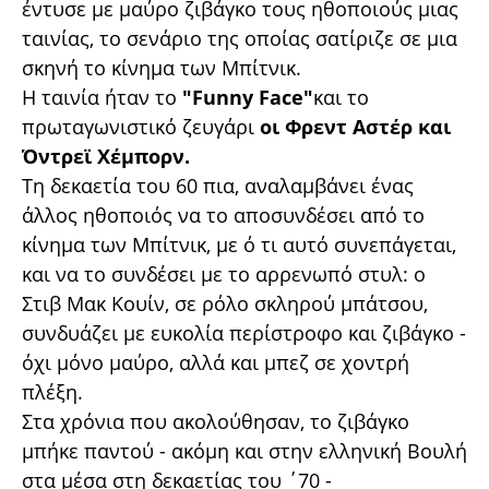
έντυσε με μαύρο ζιβάγκο τους ηθοποιούς μιας
ταινίας, το σενάριο της οποίας σατίριζε σε μια
σκηνή το κίνημα των Μπίτνικ.
Η ταινία ήταν το
"Funny Face"
και το
πρωταγωνιστικό ζευγάρι
οι Φρεντ Αστέρ και
Όντρεϊ Χέμπορν.
Τη δεκαετία του 60 πια, αναλαμβάνει ένας
άλλος ηθοποιός να το αποσυνδέσει από το
κίνημα των Μπίτνικ, με ό τι αυτό συνεπάγεται,
και να το συνδέσει με το αρρενωπό στυλ: ο
Στιβ Μακ Κουίν, σε ρόλο σκληρού μπάτσου,
συνδυάζει με ευκολία περίστροφο και ζιβάγκο -
όχι μόνο μαύρο, αλλά και μπεζ σε χοντρή
πλέξη.
Στα χρόνια που ακολούθησαν, το ζιβάγκο
μπήκε παντού - ακόμη και στην ελληνική Βουλή
στα μέσα στη δεκαετίας του ΄70 -