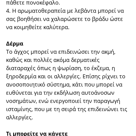
πάθετε πονοκέφαλο.
4. Η αρωµατοθεραπεία µε λεβάντα µπορεί να
σας βοηθήσει να χαλαρώσετε το βράδυ ώστε
να κοιµηθείτε καλύτερα.
∆έρµα
Το άγχος µπορεί να επιδεινώσει την ακµή,
καθώς και πολλές ακόµα δερµατικές
διαταραχές όπως η ψωρίαση, το έκζεµα, η
ξηροδερµία και οι αλλεργίες. Επίσης ρίχνει το
ανοσοποιητικό σύστηµα, κάτι που µπορεί να
ευθύνεται για την εκδήλωση αυτοάνοσων
νοσηµάτων, ενώ ενεργοποιεί την παραγωγή
ισταµίνης, που µε τη σειρά της επιδεινώνει τις
αλλεργίες.
Τι µπορείτε να κάνετε