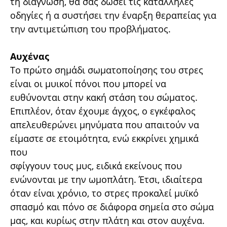
τη διάγνωση, θα σας δώσει τις κατάλληλες
οδηγίες ή α συστήσει την έναρξη θεραπείας για
την αντιµετώπιση του προβλήµατος.
Αυχένας
Το πρώτο σηµάδι σωµατοποίησης του στρες
είναι οι µυικοί πόνοι που µπορεί να
ευθύνονται στην κακή στάση του σώµατος.
Επιπλέον, όταν έχουµε άγχος, ο εγκέφαλος
απελευθερώνει µηνύµατα που απαιτούν να
είµαστε σε ετοιµότητα, ενώ εκκρίνει χηµικά
που
σφίγγουν τους µυς, ειδικά εκείνους που
ενώνονται µε την ωµοπλάτη. Έτσι, ιδιαίτερα
όταν είναι χρόνιο, το στρες προκαλεί µυϊκό
σπασµό και πόνο σε διάφορα σηµεία στο σώµα
µας, και κυρίως στην πλάτη και στον αυχένα.