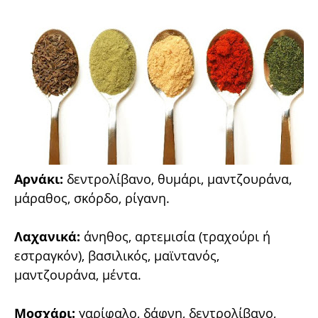
Αρνάκι:
δεντρολίβανο, θυμάρι, μαντζουράνα,
μάραθος, σκόρδο, ρίγανη.
Λαχανικά:
άνηθος, αρτεμισία (τραχούρι ή
εστραγκόν), βασιλικός, μαϊντανός,
μαντζουράνα, μέντα.
Μοσχάρι:
γαρίφαλο, δάφνη, δεντρολίβανο,