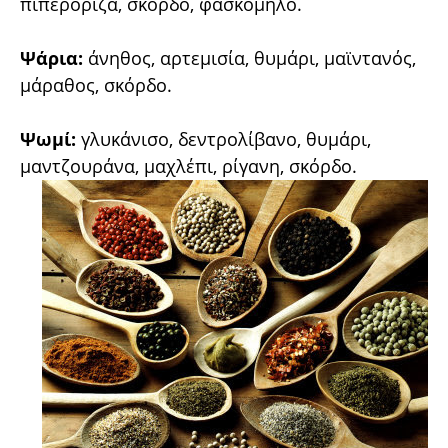
πιπερόριζα, σκόρδο, φασκόμηλο.
Ψάρια:
άνηθος, αρτεμισία, θυμάρι, μαϊντανός,
μάραθος, σκόρδο.
Ψωμί:
γλυκάνισο, δεντρολίβανο, θυμάρι,
μαντζουράνα, μαχλέπι, ρίγανη, σκόρδο.