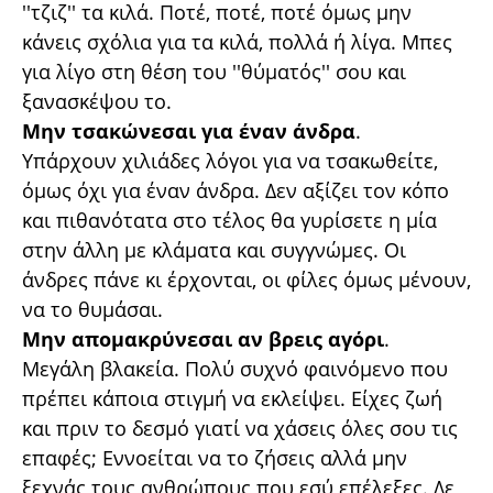
''τζιζ'' τα κιλά. Ποτέ, ποτέ, ποτέ όμως μην
κάνεις σχόλια για τα κιλά, πολλά ή λίγα. Μπες
για λίγο στη θέση του ''θύματός'' σου και
ξανασκέψου το.
Μην τσακώνεσαι για έναν άνδρα
.
Υπάρχουν χιλιάδες λόγοι για να τσακωθείτε,
όμως όχι για έναν άνδρα. Δεν αξίζει τον κόπο
και πιθανότατα στο τέλος θα γυρίσετε η μία
στην άλλη με κλάματα και συγγνώμες. Οι
άνδρες πάνε κι έρχονται, οι φίλες όμως μένουν,
να το θυμάσαι.
Μην απομακρύνεσαι αν βρεις αγόρι
.
Μεγάλη βλακεία. Πολύ συχνό φαινόμενο που
πρέπει κάποια στιγμή να εκλείψει. Είχες ζωή
και πριν το δεσμό γιατί να χάσεις όλες σου τις
επαφές; Εννοείται να το ζήσεις αλλά μην
ξεχνάς τους ανθρώπους που εσύ επέλεξες. Δε