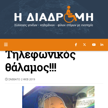
ΔΙΑΒΑΣΤΕ ΕΔΩ ►
Η ΔΙΑΔΡΟΜΗ
Τηλεφωνικός
θάλαμος!!!
ΣΆΒΒΑΤΟ 2 ΦΕΒ 2019