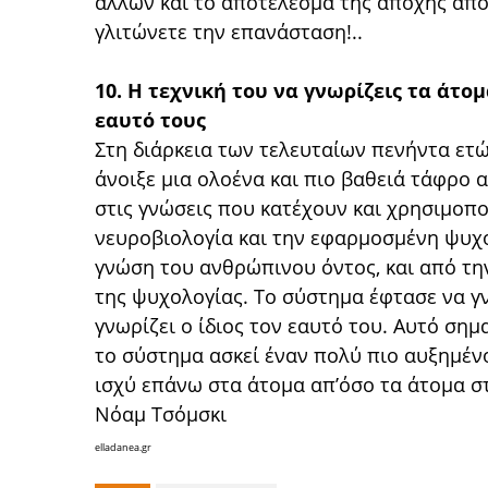
άλλων και το αποτέλεσμα της αποχής από
γλιτώνετε την επανάσταση!..
10. Η τεχνική του να γνωρίζεις τα άτο
εαυτό τους
Στη διάρκεια των τελευταίων πενήντα ετ
άνοιξε μια ολοένα και πιο βαθειά τάφρο 
στις γνώσεις που κατέχουν και χρησιμοποι
νευροβιολογία και την εφαρμοσμένη ψυχο
γνώση του ανθρώπινου όντος, και από τη
της ψυχολογίας. Το σύστημα έφτασε να γ
γνωρίζει ο ίδιος τον εαυτό του. Αυτό ση
το σύστημα ασκεί έναν πολύ πιο αυξημένο
ισχύ επάνω στα άτομα απʼόσο τα άτομα στ
Νόαμ Τσόμσκι
elladanea.gr