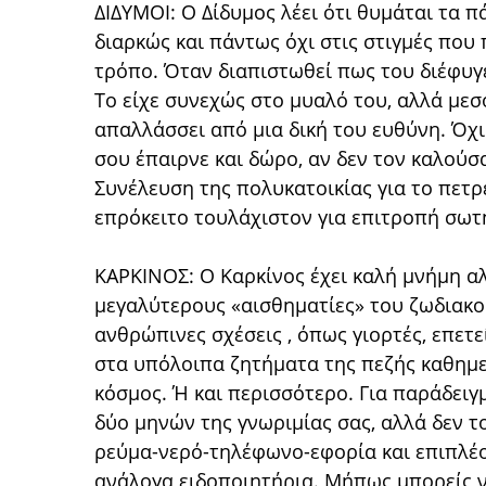
ΔΙΔΥΜΟΙ: Ο Δίδυμος λέει ότι θυμάται τα π
διαρκώς και πάντως όχι στις στιγμές που
τρόπο. Όταν διαπιστωθεί πως του διέφυγε 
Το είχε συνεχώς στο μυαλό του, αλλά μεσ
απαλλάσσει από μια δική του ευθύνη. Όχι 
σου έπαιρνε και δώρο, αν δεν τον καλούσ
Συνέλευση της πολυκατοικίας για το πετρέ
επρόκειτο τουλάχιστον για επιτροπή σωτ
ΚΑΡΚΙΝΟΣ: Ο Καρκίνος έχει καλή μνήμη αλ
μεγαλύτερους «αισθηματίες» του ζωδιακο
ανθρώπινες σχέσεις , όπως γιορτές, επετ
στα υπόλοιπα ζητήματα της πεζής καθημε
κόσμος. Ή και περισσότερο. Για παράδειγ
δύο μηνών της γνωριμίας σας, αλλά δεν το
ρεύμα-νερό-τηλέφωνο-εφορία και επιπλέο
ανάλογα ειδοποιητήρια. Μήπως μπορείς ν