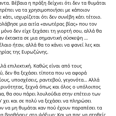
άντα. Βέβαια η πράξη δείχνει ότι δεν τα θυμάται
 πρέπει να τα χρησιμοποιήσει με κάποιον
κάτι, ισχυρίζεται ότι δεν συνέβη κάτι τέτοιο.
ολάβησε μια αιτία «ανωτέρας βίας» που τον
μόνο δεν είχε ξεχάσει τη γιορτή σου, αλλά θα
αν έκτακτα σε μια σημαντική σύσκεψη …
λαιο ήταν, αλλά θα το κάνει να φανεί λες και
ηρίας της Ευρωζώνης.
λά επιλεκτική. Καθώς είναι από τους
ύ, δεν θα ξεχάσει τίποτα που να αφορά
είους, υποσχέσεις, ραντεβού, γεγονότα… Αλλά
ρινότητας, ξεχνά όπως και όλος ο υπόλοιπος
μα, θα σου πάρει λουλούδια στην επέτειο των
’ χει και σε πολύ να ξεχάσει να πληρώσει
ν να μη θυμάται καν πού έχουν παραπέσει τα
α βοηθήσεις στο ψάξιμο; Και να πας να στηθείς