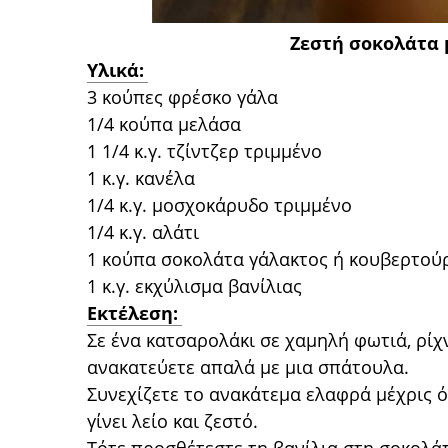
Ζεστή σοκολάτα μ
Υλικά:
3 κούπες φρέσκο γάλα
1/4 κούπα μελάσα
1 1/4 κ.γ. τζίντζερ τριμμένο
1 κ.γ. κανέλα
1/4 κ.γ. μοσχοκάρυδο τριμμένο
1/4 κ.γ. αλάτι
1 κούπα σοκολάτα γάλακτος ή κουβερτού
1 κ.γ. εκχύλισμα βανίλιας
Εκτέλεση:
Σε ένα κατσαρολάκι σε χαμηλή φωτιά, ρίχν
ανακατεύετε απαλά με μια σπάτουλα.
Συνεχίζετε το ανακάτεμα ελαφρά μέχρις ό
γίνει λείο και ζεστό.