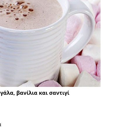
γάλα, βανίλια και σαντιγί
α