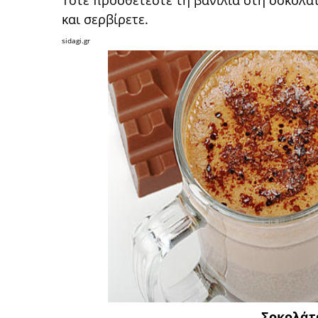
Τότε προσθέτεστε τη βανίλια στη σοκολά
και σερβίρετε.
sidagi.gr
Σοκολάτ