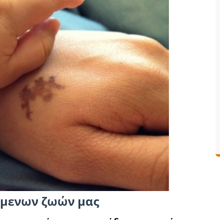
ύμενων ζωών μας