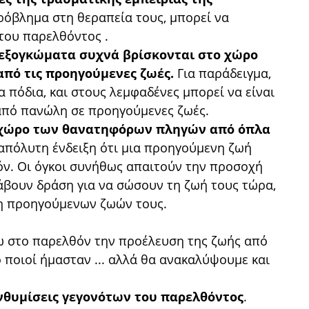
πρόβλημα στη θεραπεία τους, μπορεί να
του παρελθόντος .
α εξογκώματα συχνά βρίσκονται στο χώρο
πό τις προηγούμενες ζωές.
Για παράδειγμα,
α πόδια, και στους λεμφαδένες μπορεί να είναι
από πανώλη σε προηγούμενες ζωές.
ο χώρο των θανατηφόρων πληγών από όπλα
 απόλυτη ένδειξη ότι μια προηγούμενη ζωή
όν. Οι όγκοι συνήθως απαιτούν την προσοχή
άβουν δράση για να σώσουν τη ζωή τους τώρα,
ση προηγούμενων ζωών τους.
ω στο παρελθόν την προέλευση της ζωής από
ο ποιοί ήμασταν ... αλλά θα ανακαλύψουμε και
ενθυμίσεις γεγονότων του παρελθόντος
.