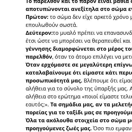
Το παρελθόν και το παρόν είναι βαθιά
αποτυπώνονται ανεξίτηλα στο σώμα ε
Πρώτον:
το σώμα δεν είχε αρκετό χρόνο 
επουλωθούν σωστά.
Δεύτερον:
το μυαλό πρέπει να επανασυνδ
έτσι ώστε να μπορέσει να θεραπευθεί και
γέννησης διαμορφώνεται στο μέρος το
παρελθόν
, όταν το άτομο επιλέγει να με
Όταν ερχόμαστε σε μεγαλύτερη επίγν
καταλαβαίνουμε ότι είμαστε κάτι περισ
προσωπικότητά μας.
Βλέπουμε ότι είμασ
αλήθεια για το σύνολο της ύπαρξής μας. 
αλήθεια στο ερώτημα «ποιοί είμαστε τελι
εαυτός;».
Τα σημάδια μας, αν τα μελετή
πορείας για το ταξίδι μας σε προηγούμ
Όλα τα ακόλουθα στοιχεία στο σώμα μας
προηγούμενες ζωές μας.
Όσο πιο εμφανή