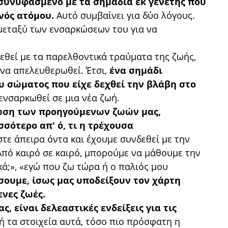
 συνυφασμένο με τα σημάδια εκ γενετής που
νός ατόμου.
Αυτό συμβαίνει για δύο λόγους.
μεταξύ των ενσαρκώσεων του για να
εθεί με τα παρελθοντικά τραύματα της ζωής,
 να απελευθερωθεί. Έτσι,
ένα σημάδι
υ σώματος που είχε δεχθεί την βλάβη στο
τενσαρκωθεί σε μια νέα ζωή.
ωση των προηγούμενων ζωών μας,
σότερο απ' ό, τι η τρέχουσα
τε άπειρα όντα και έχουμε συνδεθεί με την
Από καιρό σε καιρό, μπορούμε να μάθουμε την
κά;», «εγώ που ζω τώρα ή ο παλιός μου
σουμε, ίσως μας υποδείξουν τον χάρτη
ενες ζωές.
, είναι δελεαστικές ενδείξεις για τις
 τα στοιχεία αυτά, τόσο πιο πρόσφατη η