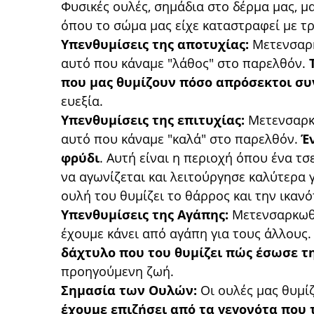
Φυσικές ουλές, σημάδια στο δέρμα μας, μ
όπου το σώμα μας είχε καταστραφεί με 
Υπενθυμίσεις της αποτυχίας:
Μετενσαρκ
αυτό που κάναμε "λάθος" στο παρελθόν.
που μας θυμίζουν πόσο απρόσεκτοι συ
ευεξία.
Υπενθυμίσεις της επιτυχίας:
Μετενσαρκω
αυτό που κάναμε "καλά" στο παρελθόν.
Έ
φρύδι
. Αυτή είναι η περιοχή όπου ένα τσ
να αγωνίζεται και λειτούργησε καλύτερα 
ουλή του θυμίζει το θάρρος και την ικαν
Υπενθυμίσεις της Αγάπης:
Μετενσαρκωθή
έχουμε κάνει από αγάπη για τους άλλους
δάχτυλο που του θυμίζει πώς έσωσε τ
προηγούμενη ζωή.
Σημασία των Ουλών:
Οι ουλές μας θυμίζ
έχουμε επιζήσει από τα γεγονότα που τ