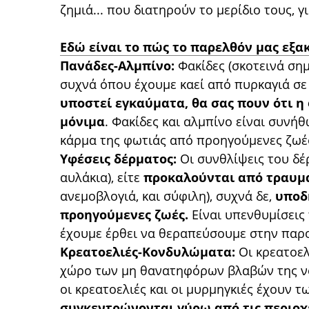
ζημιά... που διατηρούν το μερίδιο τους, 
Εδώ είναι το πώς το παρελθόν μας εξα
Πανάδες-Αλμπίνο:
Φακίδες (σκοτεινά σημε
συχνά όπου έχουμε καεί από πυρκαγιά σε
υποστεί εγκαύματα, θα σας πουν ότι η
μόνιμα
. Φακίδες και αλμπίνο είναι συνή
κάρμα της φωτιάς από προηγούμενες ζωέ
Υφέσεις δέρματος:
Οι συνθλίψεις του δέρ
αυλάκια), είτε
προκαλούνται από τραυμα
ανεμοβλογιά, και σύφιλη), συχνά δε,
υποδ
προηγούμενες ζωές.
Είναι υπενθυμίσεις
έχουμε έρθει να θεραπεύσουμε στην παρ
Κρεατοελιές-Κονδυλώματα:
Οι κρεατοελ
χώρο των μη θανατηφόρων βλαβών της νόσ
οι κρεατοελιές και οι μυρμηγκιές έχουν 
συγκεντρώνονται γύρω από τις περιοχέ